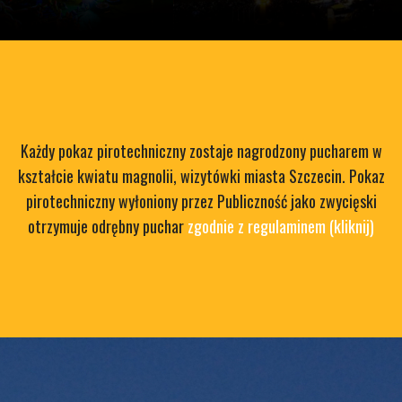
Każdy pokaz pirotechniczny zostaje nagrodzony pucharem w
kształcie kwiatu magnolii, wizytówki miasta Szczecin. Pokaz
pirotechniczny wyłoniony przez Publiczność jako zwycięski
otrzymuje odrębny puchar
zgodnie z regulaminem (kliknij)